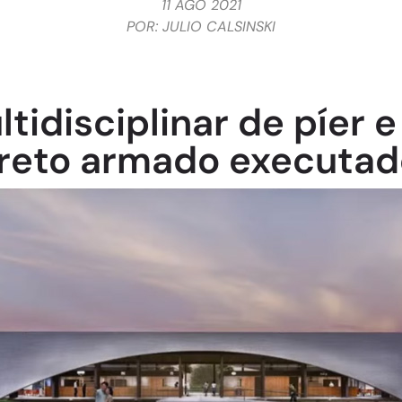
11 AGO 2021
POR:
JULIO CALSINSKI
tidisciplinar de píer 
reto armado executad