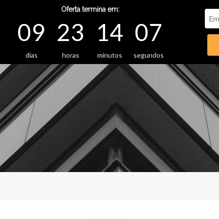
Oferta termina em:
09
23
14
05
dias
horas
minutos
segundos