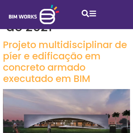
Dia:
11 de agosto
de 2021
Projeto multidisciplinar de
píer e edificação em
concreto armado
executado em BIM