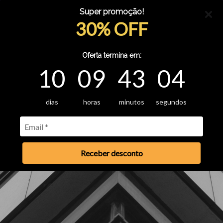
Super promoção!
30% OFF
Oferta termina em:
10
09
43
04
dias
horas
minutos
segundos
Receber desconto