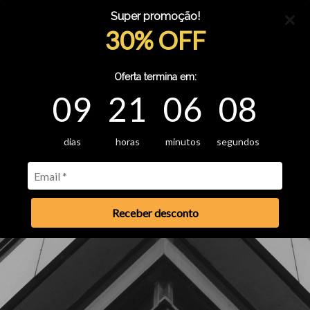
Super promoção!
30% OFF
Oferta termina em:
09
21
06
08
dias
horas
minutos
segundos
Receber desconto