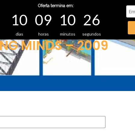
Oferta termina em:
10
09
10
26
dias
horas
minutos
segundos
NG MINDS – 2009