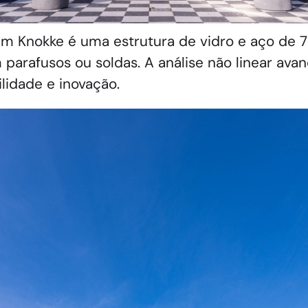
em Knokke é uma estrutura de vidro e aço de 
parafusos ou soldas. A análise não linear av
lidade e inovação.